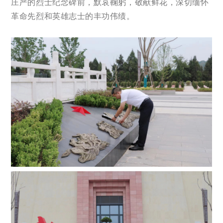
庄严的烈士纪念碑前，默哀鞠躬，敬献鲜花，深切缅怀
革命先烈和英雄志士的丰功伟绩。