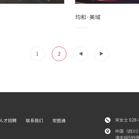
均和·美域
1
2



宋女士 028-8
人才招聘
联系我们
宏图通

中国（四川
道中段599