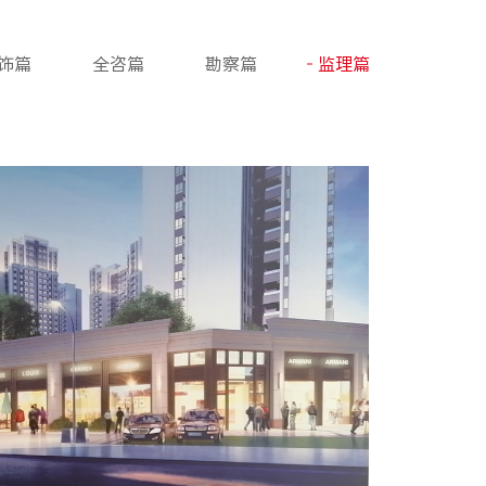
饰篇
全咨篇
勘察篇
监理篇