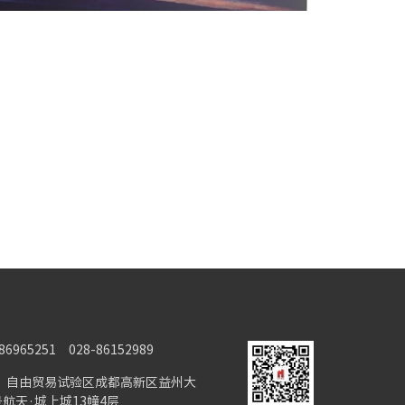
6965251 028-86152989
）自由贸易试验区成都高新区益州大
号航天·城上城13幢4层